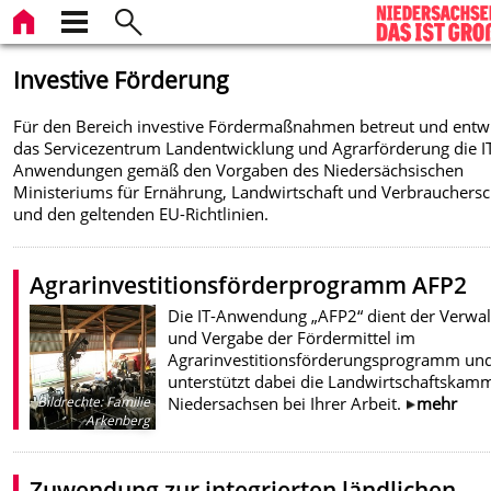
Investive Förderung
Für den Bereich investive Fördermaßnahmen betreut und entwi
das Servicezentrum Landentwicklung und Agrarförderung die I
Anwendungen gemäß den Vorgaben des Niedersächsischen
Ministeriums für Ernährung, Landwirtschaft und Verbrauchers
und den geltenden EU-Richtlinien.
Agrarinvestitionsförderprogramm AFP2
Die IT-Anwendung „AFP2“ dient der Verwa
und Vergabe der Fördermittel im
Agrarinvestitionsförderungsprogramm un
unterstützt dabei die Landwirtschaftskam
Niedersachsen bei Ihrer Arbeit.
mehr
Bildrechte
:
Familie
Arkenberg
Zuwendung zur integrierten ländlichen