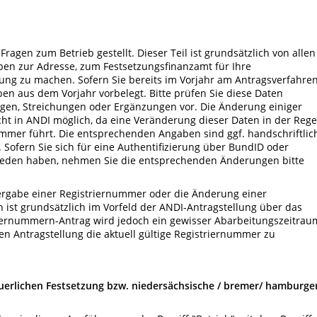
ragen zum Betrieb gestellt. Dieser Teil ist grundsätzlich von allen
ben zur Adresse, zum Festsetzungsfinanzamt für Ihre
g zu machen. Sofern Sie bereits im Vorjahr am Antragsverfahre
n aus dem Vorjahr vorbelegt. Bitte prüfen Sie diese Daten
ngen, Streichungen oder Ergänzungen vor. Die Änderung einiger
cht in ANDI möglich, da eine Veränderung dieser Daten in der Rege
mmer führt. Die entsprechenden Angaben sind ggf. handschriftlic
Sofern Sie sich für eine Authentifizierung über BundID oder
eden haben, nehmen Sie die entsprechenden Änderungen bitte
Vergabe einer Registriernummer oder die Änderung einer
ist grundsätzlich im Vorfeld der ANDI-Antragstellung über das
riernummern-Antrag wird jedoch ein gewisser Abarbeitungszeitrau
len Antragstellung die aktuell gültige Registriernummer zu
uerlichen Festsetzung bzw. niedersächsische / bremer/ hamburge