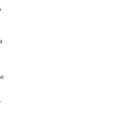
n
nd
n
it
.