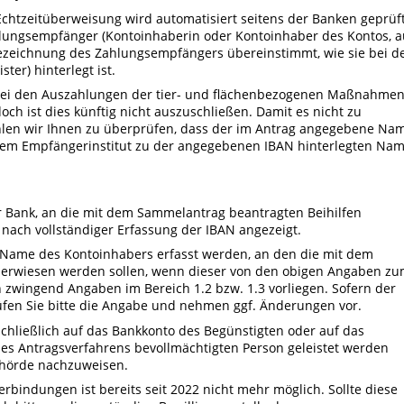
htzeitüberweisung wird automatisiert seitens der Banken geprüft
ungsempfänger (Kontoinhaberin oder Kontoinhaber des Kontos, a
 Bezeichnung des Zahlungsempfängers übereinstimmt, wie sie bei d
er) hinterlegt ist.
 bei den Auszahlungen der tier- und flächenbezogenen Maßnahme
och ist dies künftig nicht auszuschließen. Damit es nicht zu
en wir Ihnen zu überprüfen, dass der im Antrag angegebene Na
em Empfängerinstitut zu der angegebenen IBAN hinterlegten Na
r Bank, an die mit dem Sammelantrag beantragten Beihilfen
nach vollständiger Erfassung der IBAN angezeigt.
r Name des Kontoinhabers erfasst werden, an den die mit dem
berwiesen werden sollen, wenn dieser von den obigen Angaben z
n zwingend Angaben im Bereich 1.2 bzw. 1.3 vorliegen
.
Sofern der
üfen Sie bitte die Angabe und nehmen ggf. Änderungen vor.
schließlich auf das Bankkonto des Begünstigten oder auf das
es Antragsverfahrens bevollmächtigten Person geleistet werden
ehörde nachzuweisen.
bindungen ist bereits seit 2022 nicht
mehr
möglich.
Sollte diese