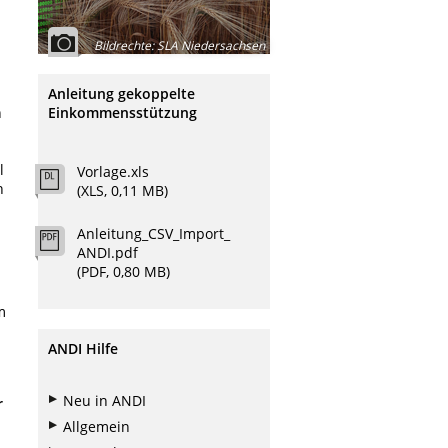
Bildrechte
:
SLA Niedersachsen
Anleitung gekoppelte
Einkommensstützung
n
l
Vorlage.xls
h
(XLS, 0,11 MB)
Anleitung_CSV_Import_
ANDI.pdf
(PDF, 0,80 MB)
m
ANDI Hilfe
Neu in ANDI
r
Allgemein