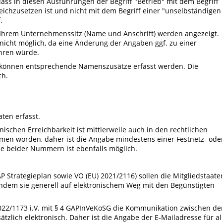
 dass in diesen Ausführungen der Begriff "Betrieb" mit dem Begriff
ichzusetzen ist und nicht mit dem Begriff einer "unselbständigen
.
u Ihrem Unternehmenssitz (Name und Anschrift) werden angezeigt.
 nicht möglich, da eine Änderung der Angaben ggf. zu einer
hren würde.
rn können entsprechende Namenszusätze erfasst werden. Die
ch.
ten erfasst.
nischen Erreichbarkeit ist mittlerweile auch in den rechtlichen
men worden, daher ist die Angabe mindestens einer Festnetz- ode
 beider Nummern ist ebenfalls möglich.
 Strategieplan sowie VO (EU) 2021/2116) sollen die Mitgliedstaate
, indem sie generell auf elektronischem Weg mit den Begünstigten
 2022/1173 i.V. mit § 4 GAPInVeKoSG die Kommunikation zwischen d
zlich elektronisch. Daher ist die Angabe der E-Mailadresse für al