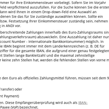
mer für Ihre Einkommensteuer vorbelegt. Sofern Sie im Vorjahr
 Feld verpflichtend auszufüllen. Für die Suche können Sie die erste
dann wird Ihnen in einem Drop-down-Feld eine Auswahl an
denen Sie das für Sie zuständige auswählen können. Sollte ein
 bzw. Festsetzung Ihrer Einkommensteuer zuständig sein, nehmen
 in ANDI vor.
züberschreitende Zahlungen innerhalb des Euro-Zahlungsraums si
Zahlungsverkehrsraum) abzuwickeln. Eine Auszahlung ist daher nur
 Account Number - Internationale Bankkontonummer) möglich. In
Die IBAN beginnt immer mit dem Länderkennzeichen (z. B. DE für
ziffer für die gesamte IBAN, die aufgrund einer genau festgelegte
ht Stellen lange Bankleitzahl und die maximal zehnstellige
eine zehn Stellen hat, werden die fehlenden Stellen von vorne m
 den Euro als offizielles Zahlungsmittel führen, müssen seit dem 9
Transfer) oder
ant Payment)
n. Diese Empfängerüberprüfung wird auch als
IBAN-
f Payee (VoP) bezeichnet.