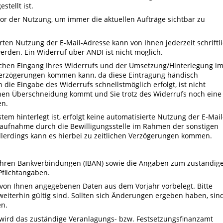
stellt ist.
vor der Nutzung, um immer die aktuellen Aufträge sichtbar zu
erten Nutzung der E-Mail-Adresse kann von Ihnen jederzeit schriftl
werden. Ein Widerruf über ANDI ist nicht möglich.
ischen Eingang Ihres Widerrufs und der Umsetzung/Hinterlegung i
 Verzögerungen kommen kann, da diese Eintragung händisch
e Eingabe des Widerrufs schnellstmöglich erfolgt, ist nicht
ichen Überschneidung kommt und Sie trotz des Widerrufs noch eine
en.
em hinterlegt ist, erfolgt keine automatisierte Nutzung der E-Mail
taufnahme durch die Bewilligungsstelle im Rahmen der sonstigen
Allerdings kann es hierbei zu zeitlichen Verzögerungen kommen.
 Ihren Bankverbindungen (IBAN) sowie die Angaben zum zuständig
Pflichtangaben.
 von Ihnen angegebenen Daten aus dem Vorjahr vorbelegt. Bitte
 weiterhin gültig sind. Sollten sich Änderungen ergeben haben, sin
en.
wird das zuständige Veranlagungs- bzw. Festsetzungsfinanzamt