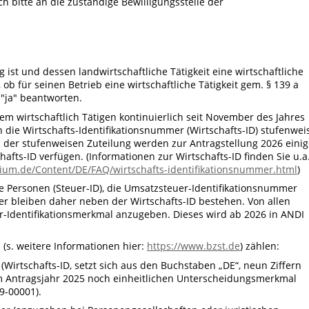
h bitte an die zuständige Bewilligungsstelle der
ig ist und dessen landwirtschaftliche Tätigkeit eine wirtschaftliche
ob für seinen Betrieb eine wirtschaftliche Tätigkeit gem. § 139 a
"ja" beantworten.
dem wirtschaftlich Tätigen kontinuierlich seit November des Jahres
die Wirtschafts-Identifikationsnummer (Wirtschafts-ID) stufenwei
d der stufenweisen Zuteilung werden zur Antragstellung 2026 eini
afts-ID verfügen. (Informationen zur Wirtschafts-ID finden Sie u.a
ium.de/Content/DE/FAQ/wirtschafts-identifikationsnummer.html
)
he Personen (Steuer-ID), die Umsatzsteuer-Identifikationsnummer
r bleiben daher neben der Wirtschafts-ID bestehen. Von allen
er-Identifikationsmerkmal anzugeben. Dieses wird ab 2026 in ANDI
(s. weitere Informationen hier:
https://www.bzst.de
) zählen:
(Wirtschafts-ID, setzt sich aus den Buchstaben „DE“, neun Ziffern
 Antragsjahr 2025 noch einheitlichen Unterscheidungsmerkmal
9-00001).