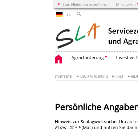
Zum Niedersachsen-Portal
Ministerien
A
A
Agrarförderung
Investive 
STARTSEITE
AGRARFÖRDERUNG
ANDI
HILF
Persönliche Angabe
Hinweis zur Schlagwortsuche:
Um auf ei
F
bzw.
⌘ + F
(Mac) und nutzen Sie dann d