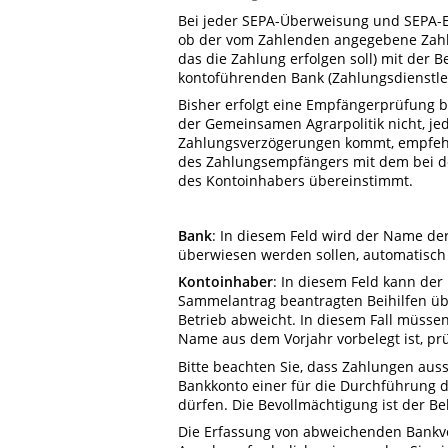
Bei jeder SEPA-Überweisung und SEPA-Ec
ob der vom Zahlenden angegebene Zahl
das die Zahlung erfolgen soll) mit der
kontoführenden Bank (Zahlungsdienstleist
Bisher erfolgt eine Empfängerprüfung
der Gemeinsamen Agrarpolitik nicht, jed
Zahlungsverzögerungen kommt, empfehl
des Zahlungsempfängers mit dem bei d
des Kontoinhabers übereinstimmt.
Bank
: In diesem Feld wird der Name de
überwiesen werden sollen, automatisch 
Kontoinhaber
: In diesem Feld kann de
Sammelantrag beantragten Beihilfen ü
Betrieb abweicht. In diesem Fall müsse
Name aus dem Vorjahr vorbelegt ist, pr
Bitte beachten Sie, dass Zahlungen aus
Bankkonto
einer für die
Durchführung
d
dürfen. Die Bevollmächtigung ist der B
Die Erfassung von abweichenden Bankver