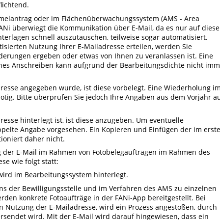
lichtend.
melantrag oder im Flächenüberwachungssystem (AMS - Area
ANi überwiegt die Kommunikation über E-Mail, da es nur auf diese
terlagen schnell auszutauschen, teilweise sogar automatisiert.
isierten Nutzung Ihrer E-Mailadresse erteilen, werden Sie
nderungen ergeben oder etwas von Ihnen zu veranlassen ist. Eine
iches Anschreiben kann aufgrund der Bearbeitungsdichte nicht imm
dresse angegeben wurde, ist diese vorbelegt. Eine Wiederholung i
 nötig. Bitte überprüfen Sie jedoch Ihre Angaben aus dem Vorjahr a
resse hinterlegt ist, ist diese anzugeben. Um eventuelle
oppelte Angabe vorgesehen. Ein Kopieren und Einfügen der im erst
ioniert daher nicht.
 der E-Mail im Rahmen von Fotobelegaufträgen im Rahmen des
e wie folgt statt:
ird im Bearbeitungssystem hinterlegt.
ns der Bewilligungsstelle und im Verfahren des AMS zu einzelnen
den konkrete Fotoaufträge in der FANi-App bereitgestellt. Bei
ten Nutzung der E-Mailadresse, wird ein Prozess angestoßen, durch
ersendet wird. Mit der E-Mail wird darauf hingewiesen, dass ein