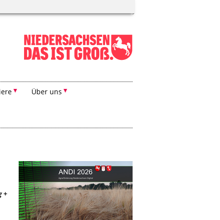
iere
Über uns
g
+