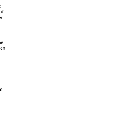
,
uf
er
n
me
men
um