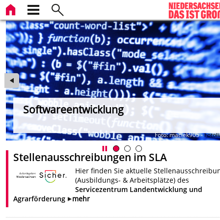
Softwareentwicklung
om
Foto: maciek905 -
Fotol
Stellenausschreibungen im SLA
Hier finden Sie aktuelle Stellenausschreib
(Ausbildungs- & Arbeitsplätze) des
Servicezentrum Landentwicklung und
Agrarförderung
mehr