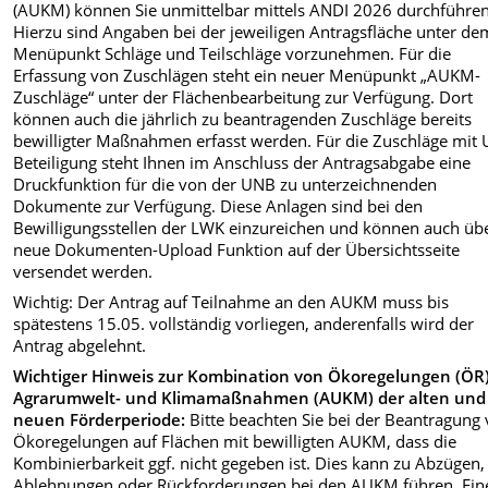
(AUKM) können Sie unmittelbar mittels ANDI 2026 durchführen
Hierzu sind Angaben bei der jeweiligen Antragsfläche unter de
Menüpunkt Schläge und Teilschläge vorzunehmen. Für die
Erfassung von Zuschlägen steht ein neuer Menüpunkt „AUKM-
Zuschläge“ unter der Flächenbearbeitung zur Verfügung. Dort
können auch die jährlich zu beantragenden Zuschläge bereits
bewilligter Maßnahmen erfasst werden. Für die Zuschläge mit
Beteiligung steht Ihnen im Anschluss der Antragsabgabe eine
Druckfunktion für die von der UNB zu unterzeichnenden
Dokumente zur Verfügung. Diese Anlagen sind bei den
Bewilligungsstellen der LWK einzureichen und können auch übe
neue Dokumenten-Upload Funktion auf der Übersichtsseite
versendet werden.
Wichtig: Der Antrag auf Teilnahme an den AUKM muss bis
spätestens 15.05. vollständig vorliegen, anderenfalls wird der
Antrag abgelehnt.
Wichtiger Hinweis zur Kombination von Ökoregelungen (ÖR)
Agrarumwelt- und Klimamaßnahmen (AUKM) der alten und
neuen Förderperiode:
Bitte beachten Sie bei der Beantragung
Ökoregelungen auf Flächen mit bewilligten AUKM, dass die
Kombinierbarkeit ggf. nicht gegeben ist. Dies kann zu Abzügen,
Ablehnungen oder Rückforderungen bei den AUKM führen. Ein