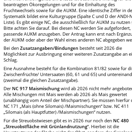
beantragten Ökoregelungen und für die Einhaltung des
Fruchtwechsels sowie für die AUKM. Eine identische Ziffer in d
Systematik bildet eine Kulturgruppe (Spalte C und D der ANDI-
Liste). Es gibt einige NC, die ausschließlich für AUKM zu nutzen 
Bitte achten Sie darauf. Bei diesen NC werden Sie aufgefordert,
passende AUKM anzugeben. Der Antrag kann erst nach Ergänz
der AUKM oder aber der Wahl eines anderen NC abgegeben we
Bei den
Zusatzangaben/Bindungen
besteht seit 2026 die
Möglichkeit zur Ausbringung einer weiteren Zusatzangabe an 
Schlag.
Eine Ausnahme besteht für die Kombination 81/82 sowie für d
Zwischenfrüchte/ Untersaaten (60, 61 und 65) und untereinand
(zweimal die gleichen Zusatzangabe).
Der
NC 917 Maismischung
wird ab 2026 nicht mehr angebote
Alle Mischungen mit Mais werden ab 2026 als Mais gewertet
(unabhängig vom Anteil der Mischpartner). Sie müssen hierfür 
NC 171 „Mais (ohne Silomais) /Maismischungen“ bzw. NC 411
„Silomais (als Hauptfutter) /Maismischungen“ nutzen.
Für die Streuobstwiesen gibt es in 2026 nur noch den
NC 480
„Streuobstfläche mit Grünlandnutzung
“. Hierbei ist die