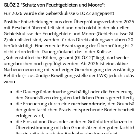
GLÖZ 2 "Schutz von Feuchtgebieten und Moore":
Für 2026 wurde die Gebietskulisse GLÖZ2 angepasst!
Positive Entscheidungen aus dem Überprüfungsverfahren 2025
mit Bescheid übermittelt sind und noch nicht in der aktuellen
Gebietskulisse der Feuchtgebiete und Moore (Gebietskulisse 
2) aktualisiert sind, werden für das Direktzahlungsverfahren 2
berücksichtigt. Eine erneute Beantragung der Überprüfung ist 
nicht erforderlich. Dauergrünland, das in der Kulisse
„Kohlenstoffreiche Böden, gesamt (GLÖZ 2)“ liegt, darf weder
umgebrochen noch gepflügt werden. Ab 2026 ist eine aktive
Narbenerneuerung mit vorheriger Genehmigung der zuständig
Behörde (= zuständige Bewilligungsstelle der LWK) jedoch zuläs
wenn
die Dauergrünlandnarbe geschädigt oder die Erneuerung
den Grundsätzen der guten fachlichen Praxis gerechtfertigt
die Erneuerung durch eine
nichtwendende
, den Grunds
der guten fachlichen Praxis entsprechende Bodenbearbei
erfolgen wird,
die Einsaat von Gras oder anderen Grünfutterpflanzen in
Übereinstimmung mit den Grundsätzen der guten fachli
Praxis zeitnah nach der Bodenbearbeitung erfolgt,