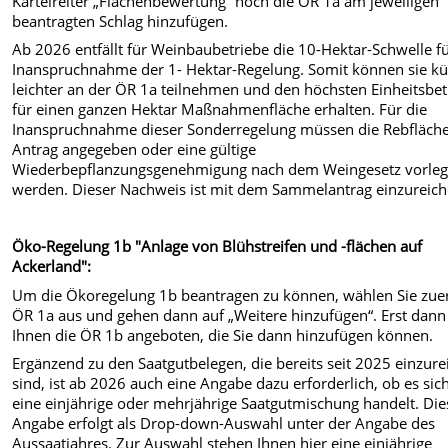
Karteireiter „Flächenbewertung“ noch die ÖR 1a am jeweiligen
beantragten Schlag hinzufügen.
Ab 2026 entfällt für Weinbaubetriebe die 10-Hektar-Schwelle fü
Inanspruchnahme der 1- Hektar-Regelung. Somit können sie kü
leichter an der ÖR 1a teilnehmen und den höchsten Einheitsbet
für einen ganzen Hektar Maßnahmenfläche erhalten. Für die
Inanspruchnahme dieser Sonderregelung müssen die Rebfläch
Antrag angegeben oder eine gültige
Wiederbepflanzungsgenehmigung nach dem Weingesetz vorleg
werden. Dieser Nachweis ist mit dem Sammelantrag einzureich
Öko-Regelung 1b "Anlage von Blühstreifen und -flächen auf
Ackerland":
Um die Ökoregelung 1b beantragen zu können, wählen Sie zue
ÖR 1a aus und gehen dann auf „Weitere hinzufügen“. Erst dann
Ihnen die ÖR 1b angeboten, die Sie dann hinzufügen können.
Ergänzend zu den Saatgutbelegen, die bereits seit 2025 einzur
sind, ist ab 2026 auch eine Angabe dazu erforderlich, ob es si
eine einjährige oder mehrjährige Saatgutmischung handelt. Die
Angabe erfolgt als Drop-down-Auswahl unter der Angabe des
Aussaatjahres. Zur Auswahl stehen Ihnen hier eine einjährige