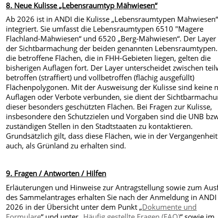
8. Neue Kulisse „Lebensraumtyp Mähwiesen“
Ab 2026 ist in ANDI die Kulisse „Lebensraumtypen Mähwiesen
integriert. Sie umfasst die Lebensraumtypen 6510 "Magere
Flachland-Mähwiesen“ und 6520 „Berg-Mähwiesen“. Der Layer 
der Sichtbarmachung der beiden genannten Lebensraumtypen.
die betroffene Flächen, die in FHH-Gebieten liegen, gelten die
bisherigen Auflagen fort. Der Layer unterscheidet zwischen teil
betroffen (straffiert) und vollbetroffen (flächig ausgefüllt)
Flächenpolygonen. Mit der Ausweisung der Kulisse sind keine 
Auflagen oder Verbote verbunden, sie dient der Sichtbarmach
dieser besonders geschützten Flächen. Bei Fragen zur Kulisse,
insbesondere den Schutzzielen und Vorgaben sind die UNB bzw
zuständigen Stellen in den Stadtstaaten zu kontaktieren.
Grundsätzlich gilt, dass diese Flächen, wie in der Vergangenheit
auch, als Grünland zu erhalten sind.
9. Fragen / Antworten / Hilfen
Erläuterungen und Hinweise zur Antragstellung sowie zum Aus
des Sammelantrages erhalten Sie nach der Anmeldung in ANDI
2026 in der Übersicht unter dem Punkt „
Dokumente und
Formulare
“ und unter „
Häufig gestellte Fragen (FAQ)
“ sowie im