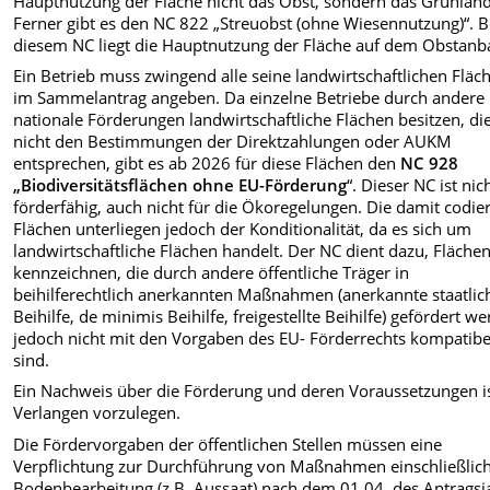
Hauptnutzung der Fläche nicht das Obst, sondern das Grünland
Ferner gibt es den NC 822 „Streuobst (ohne Wiesennutzung)“. B
diesem NC liegt die Hauptnutzung der Fläche auf dem Obstanb
Ein Betrieb muss zwingend alle seine landwirtschaftlichen Fläc
im Sammelantrag angeben. Da einzelne Betriebe durch andere
nationale Förderungen landwirtschaftliche Flächen besitzen, di
nicht den Bestimmungen der Direktzahlungen oder AUKM
entsprechen, gibt es ab 2026 für diese Flächen den
NC 928
„Biodiversitätsflächen ohne EU-Förderung
“. Dieser NC ist nic
förderfähig, auch nicht für die Ökoregelungen. Die damit codie
Flächen unterliegen jedoch der Konditionalität, da es sich um
landwirtschaftliche Flächen handelt. Der NC dient dazu, Fläche
kennzeichnen, die durch andere öffentliche Träger in
beihilferechtlich anerkannten Maßnahmen (anerkannte staatlic
Beihilfe, de minimis Beihilfe, freigestellte Beihilfe) gefördert w
jedoch nicht mit den Vorgaben des EU- Förderrechts kompatibe
sind.
Ein Nachweis über die Förderung und deren Voraussetzungen is
Verlangen vorzulegen.
Die Fördervorgaben der öffentlichen Stellen müssen eine
Verpflichtung zur Durchführung von Maßnahmen einschließlich
Bodenbearbeitung (z.B. Aussaat) nach dem 01.04. des Antragsj